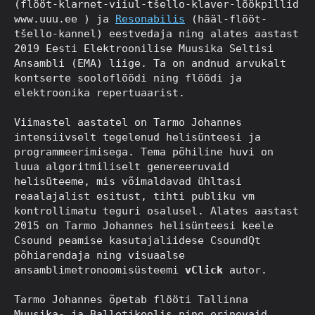
(flööt-klarnet-viiul-tšello-klaver-löökpillid
www.uuu.ee ) ja
Resonabilis
(hääl-flööt-
tšello-kannel) eestvedaja ning alates aastast
2019 Eesti Elektroonilise Muusika Seltisi
Ansambli (EMA) liige. Ta on andnud arvukalt
kontserte sooloflöödi ning flöödi ja
elektroonika repertuaarist.
Viimastel aastatel on Tarmo Johannes
intensiivselt tegelenud helisünteesi ja
programmeerimisega. Tema põhiline huvi on
luua algoritmiliselt genereeruvaid
helisüteeme, mis võimaldavad ühltasi
reaalajalist esitust, tihti publiku vm
kontrollimatu teguri osalusel. Alates aastast
2015 on Tarmo Johannes helisünteesi keele
Csound peamise kasutajaliidese CsoundQt
põhiarendaja ning visuaalse
ansamblimetronoomisüsteemi
vClick
autor.
Tarmo Johannes õpetab flööti Tallinna
Muusika- ja Balletikoolis ning erinevaid