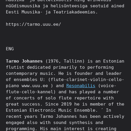
nüüdismuusika ja helisünteesiga seotuid ained
Eesti Muusika- ja Teatriakadeemias.
https://tarmo.uuu.ee/
ENG
Tarmo Johannes
(1976, Tallinn) is an Estonian
flutist dedicated primarily to performing
contemporary music. He is founder and leader
of ensembles U: (flute-clarinet-violin-cello-
piano www.uuu.ee ) and
Resonabilis
(voice-
flute-cello-kannel) and has played a number
of concerts of solo flute repertoire with
great success. Since 2019 he is member of the
Estonian Electronic Music Ensemble. ´ In
recent years Tarmo Johannes has been actively
engaged also with sound synthesis and
programming. His main interest is creating