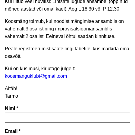
Kui liitub veel huvilisi: Lihtsate lugude ansambel (õppinud
mõned aastad või omal käel). Aeg L 18.30 või P 12.30.
Koosmäng toimub, kui noodist mängimise ansamblis on
vähemalt 3 osalist ning improvisatsiooniansamblis
vähemalt 2 osalist. Eelneval õhtul saadan kinnituse.
Peale registreerumist saate lingi tabelile, kus märkida oma
osavõtt.
Kui on küsimusi, kirjutage julgelt:
koosmanguklubi@gmail.com
Aitäh!
Tarmo
Nimi *
Email *