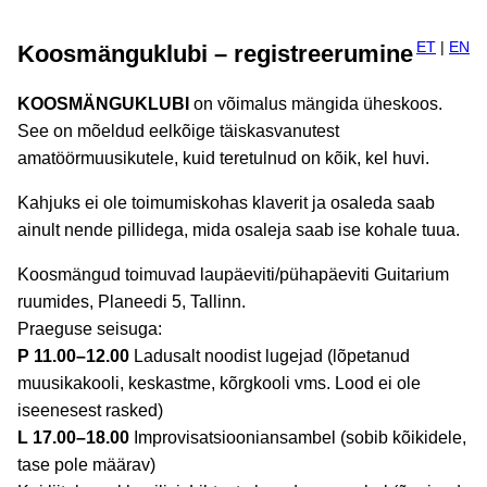
ET
|
EN
Koosmänguklubi – registreerumine
KOOSMÄNGUKLUBI
on võimalus mängida üheskoos.
See on mõeldud eelkõige täiskasvanutest
amatöörmuusikutele, kuid teretulnud on kõik, kel huvi.
Kahjuks ei ole toimumiskohas klaverit ja osaleda saab
ainult nende pillidega, mida osaleja saab ise kohale tuua.
Koosmängud toimuvad laupäeviti/pühapäeviti Guitarium
ruumides, Planeedi 5, Tallinn.
Praeguse seisuga:
P 11.00–12.00
Ladusalt noodist lugejad (lõpetanud
muusikakooli, keskastme, kõrgkooli vms. Lood ei ole
iseenesest rasked)
L 17.00–18.00
Improvisatsiooniansambel (sobib kõikidele,
tase pole määrav)